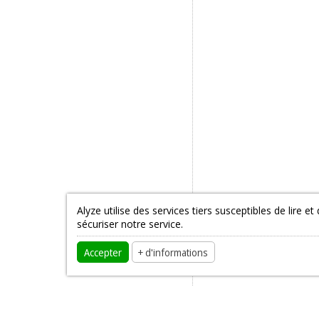
Alyze utilise des services tiers susceptibles de lire
sécuriser notre service.
English
Accepter
+ d'informations
French