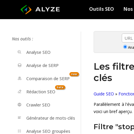
ALYZE
Outils SEO
Nos 
Nos outils
:
Ana
Analyse SEO
Les filt
Analyse de SERP
clés
new
Comparaison de SERP
beta
Rédaction SEO
Guide SEO
»
Fonctio
Parallèlement à l'év
Crawler SEO
voici un bref aperçu.
Générateur de mots-clés
Filtre "st
Analyse SEO groupées