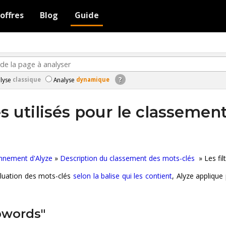
offres
Blog
Guide
?
classique
dynamique
lyse
Analyse
res utilisés pour le classeme
nnement d'Alyze
»
Description du classement des mots-clés
» Les fil
aluation des mots-clés
selon la balise qui les contient
, Alyze applique 
opwords"