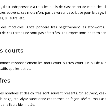
", il est indispensable à tous les outils de classement de mots-clés. 
très souvent, ces mots n'ont pas de valeur descriptive pour la page, i
les, si, autre, etc.
 des mots-clés, Alyze pondère très négativement les stopwords.
 de ces termes ne sont pas détectées. Les expressions se terminant
s courts"
ctionner raisonnablement les mots court ou très court (un ou deux 
catifs que les autres.
fres"
s nombres et des chiffres sont souvent présents. Or, souvent, ces chif
la page, etc. Alyze sanctionne ces termes de façon sévère, mais as
 par ailleurs bien notés.