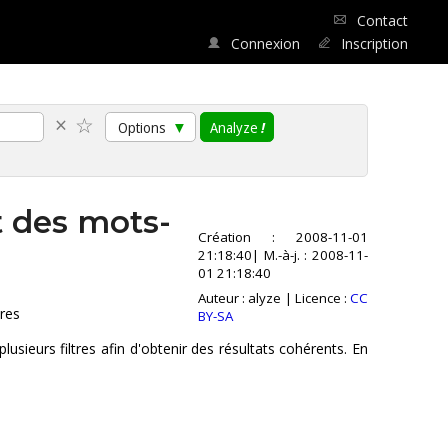
Contact
Connexion
Inscription
×
☆
Options
▼
Analyze
!
nt des mots-
Création :
2008-11-01
21:18:40
| M.-à-j. :
2008-11-
01 21:18:40
Auteur :
alyze
| Licence :
CC
tres
BY-SA
plusieurs filtres afin d'obtenir des résultats cohérents. En