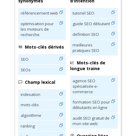
synonymes
d'intention
référencement web
tutoriel SEO
optimisation pour
guide SEO débutant
les moteurs de
definition SEO
recherche
meilleures
Mots-clés dérivés
pratiques SEO
SEO
Mots-clés de
longue traine
SEOs
agence SEO
Champ lexical
spécialisée e-
commerce
indexation
formation SEO pour
mots-clés
débutants en ligne
algorithme
audit SEO gratuit de
mon site web
ranking
Question liées