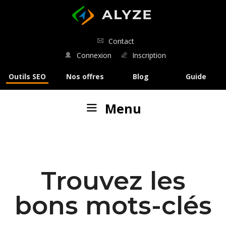
ALYZE
Contact
Connexion
Inscription
Outils SEO
Nos offres
Blog
Guide
Menu
Nos outils
:
Analyse SEO
Trouvez les
Analyse de SERP
bons mots-clés
Comparaison de SERP
Rédaction SEO