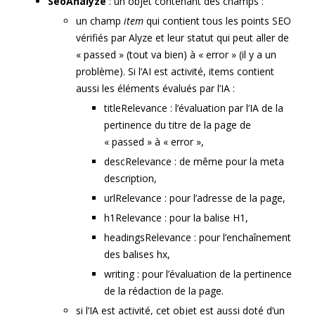
SeoAnalyze
: un objet contenant des champs :
un champ
item
qui contient tous les points SEO
vérifiés par Alyze et leur statut qui peut aller de
« passed » (tout va bien) à « error » (il y a un
problème). Si l’AI est activité, items contient
aussi les éléments évalués par l’IA :
titleRelevance : l’évaluation par l’IA de la
pertinence du titre de la page de
« passed » à « error »,
descRelevance : de même pour la meta
description,
urlRelevance : pour l’adresse de la page,
h1Relevance : pour la balise H1,
headingsRelevance : pour l’enchaînement
des balises hx,
writing : pour l’évaluation de la pertinence
de la rédaction de la page.
si l’IA est activité, cet objet est aussi doté d’un