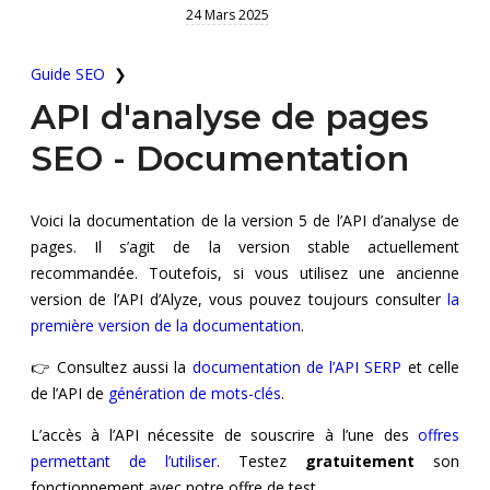
24 Mars 2025
Crawler SEO
Guide SEO
❯
Générateur de mots-clés
API d'analyse de pages
Analyse SEO groupées
SEO - Documentation
Comparaison SEO
Voici la documentation de la version 5 de l’API d’analyse de
robots.txt checker
pages. Il s’agit de la version stable actuellement
English
recommandée. Toutefois, si vous utilisez une ancienne
version de l’API d’Alyze, vous pouvez toujours consulter
la
API SEO
French
première version de la documentation
.
👉 Consultez aussi la
documentation de l’API SERP
et celle
de l’API de
génération de mots-clés
.
L’accès à l’API nécessite de souscrire à l’une des
offres
permettant de l’utiliser
. Testez
gratuitement
son
fonctionnement avec notre offre de test.