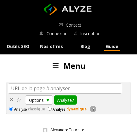
ALYZE
Contact
Connexion
Inscription
Outils SEO
Nos offres
Blog
Guide
Menu
Nos outils
:
Analyse SEO
×
☆
Options
▼
Analyze
!
Analyse de SERP
?
classique
dynamique
Analyse
Analyse
Comparaison de SERP
Alexandre Tourette
Rédaction SEO