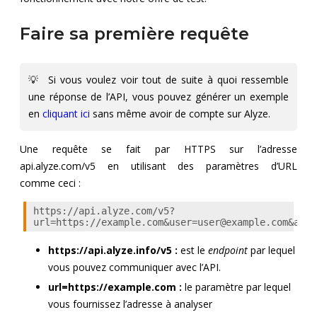
Faire sa première requête
💡 Si vous voulez voir tout de suite à quoi ressemble
une réponse de l’API, vous pouvez générer un exemple
en
cliquant ici
sans même avoir de compte sur Alyze.
Une requête se fait par HTTPS sur l’adresse
api.alyze.com/v5 en utilisant des paramètres d’URL
comme ceci :
https://api.alyze.com/v5?
url=https://example.com&
user=user@example.com
&api_
https://api.alyze.info/v5 :
est le
endpoint
par lequel
vous pouvez communiquer avec l’API.
url=https://example.com :
le paramètre par lequel
vous fournissez l’adresse à analyser