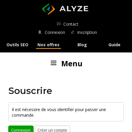
ALYZE
Contact
Connexion
Inscription
Outils SEO
Nos offres
Blog
Guide
Menu
Nos outils
:
Souscrire
Analyse SEO
Analyse de SERP
Il est nécessire de vous identifier pour passer une
commande.
Comparaison de SERP
Connexion
Créer un compte
Rédaction SEO