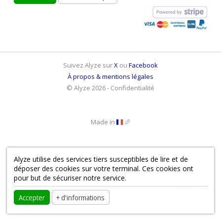
Crawler SEO
Générateur de mots-clés
Analyse SEO groupées
Suivez Alyze sur
X
ou
Facebook
À propos & mentions légales
Comparaison SEO
© Alyze 2026 -
Confidentialité
Page générée en 0.003 s
robots.txt checker
English
Made in
🥖
FR
API SEO
French
Alyze utilise des services tiers susceptibles de lire et de
déposer des cookies sur votre terminal. Ces cookies ont
pour but de sécuriser notre service.
Accepter
+ d'informations