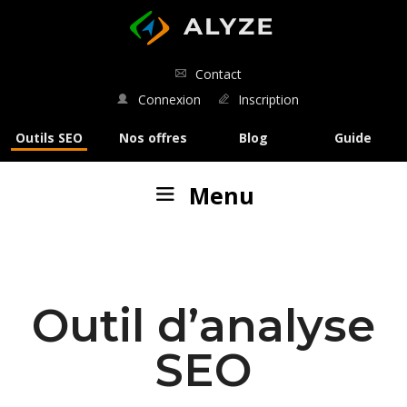
ALYZE
Contact
Connexion
Inscription
Outils SEO
Nos offres
Blog
Guide
Menu
Nos outils
:
Analyse SEO
Outil d’analyse
Analyse de SERP
SEO
Comparaison de SERP
Rédaction SEO