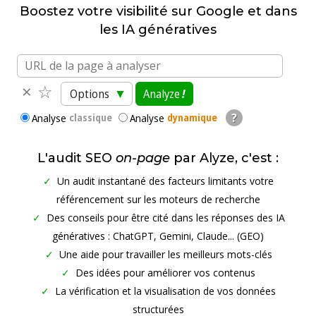
Boostez votre visibilité sur Google et dans
Crawler SEO
les IA génératives
Générateur de mots-clés
×
☆
Analyse SEO groupées
Options
▼
Analyze
!
?
classique
dynamique
Analyse
Analyse
Comparaison SEO
robots.txt checker
L'audit SEO
on-page
par Alyze, c'est :
English
Un audit instantané des facteurs limitants votre
référencement sur les moteurs de recherche
API SEO
French
Des conseils pour être cité dans les réponses des IA
génératives : ChatGPT, Gemini, Claude... (GEO)
Une aide pour travailler les meilleurs mots-clés
Des idées pour améliorer vos contenus
La vérification et la visualisation de vos données
structurées